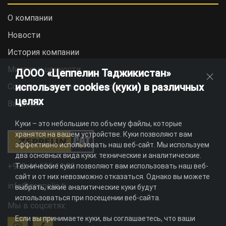
О компании
Новости
История компании
Миссия и ценности
ДООО «Цеппелин Таджикистан»
использует cookies (куки) в различных
Социальная ответственность
целях
Вакансии
Куки – это небольшие по объему файлы, которые
хранятся на вашем устройстве. Куки позволяют вам
эффективно использовать наш веб-сайт. Мы используем
два основных вида куки: технические и аналитические.
+992 44 625 11 22
Технические куки позволяют вам использовать наш веб-
сайт и от них невозможно отказаться. Однако вы можете
info@zeppelin.tj
выбрать, какие аналитические куки будут
использоваться при посещении веб-сайта.
Мы в соцсетях:
Если вы принимаете куки, вы соглашаетесь, что ваши