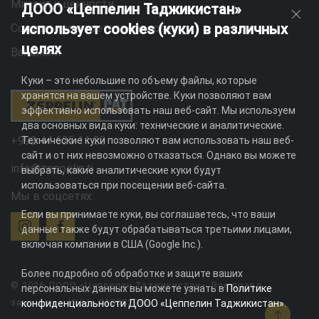
Миссия и ценности
ДООО «Цеппелин Таджикистан»
использует cookies (куки) в различных
Социальная ответственность
целях
Вакансии
Куки – это небольшие по объему файлы, которые
хранятся на вашем устройстве. Куки позволяют вам
эффективно использовать наш веб-сайт. Мы используем
два основных вида куки: технические и аналитические.
+992 44 625 11 22
Технические куки позволяют вам использовать наш веб-
сайт и от них невозможно отказаться. Однако вы можете
info@zeppelin.tj
выбрать, какие аналитические куки будут
использоваться при посещении веб-сайта.
Мы в соцсетях:
Если вы принимаете куки, вы соглашаетесь, что ваши
данные также будут обрабатываться третьими лицами,
включая компании в США (Google Inc.).
Более подробно об обработке и защите ваших
© 2026 ДООО «Цеппелин Таджикистан». Все права
персональных данных вы можете узнать в
Политике
защищены. ИНН - 010082996
конфиденциальности ДООО «Цеппелин Таджикистан»
.