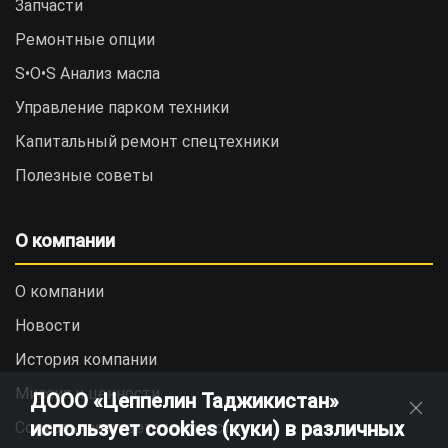
Запчасти
Ремонтные опции
S•O•S Анализ масла
Управление парком техники
Капитальный ремонт спецтехники
Полезные советы
О компании
О компании
Новости
История компании
Миссия и ценности
ДООО «Цеппелин Таджикистан»
использует cookies (куки) в различных
Социальная ответственность