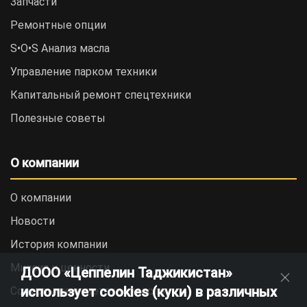
Запчасти
Ремонтные опции
S•O•S Анализ масла
Управление парком техники
Капитальный ремонт спецтехники
Полезные советы
О компании
О компании
Новости
История компании
Миссия и ценности
ДООО «Цеппелин Таджикистан»
использует cookies (куки) в различных
Социальная ответственность