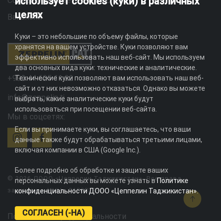
использует cookies (куки) в различных
Социальная ответственность
целях
Вакансии
Куки – это небольшие по объему файлы, которые
хранятся на вашем устройстве. Куки позволяют вам
эффективно использовать наш веб-сайт. Мы используем
два основных вида куки: технические и аналитические.
+992 44 625 11 22
Технические куки позволяют вам использовать наш веб-
сайт и от них невозможно отказаться. Однако вы можете
info@zeppelin.tj
выбрать, какие аналитические куки будут
использоваться при посещении веб-сайта.
Мы в соцсетях:
Если вы принимаете куки, вы соглашаетесь, что ваши
данные также будут обрабатываться третьими лицами,
включая компании в США (Google Inc.).
Более подробно об обработке и защите ваших
© 2026 ДООО «Цеппелин Таджикистан». Все права
персональных данных вы можете узнать в
Политике
защищены. ИНН - 010082996
конфиденциальности ДООО «Цеппелин Таджикистан»
.
СОГЛАСЕН (-НА)
Политика конфиденциальности