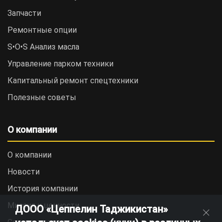
Запчасти
Ремонтные опции
S•O•S Анализ масла
Управление парком техники
Капитальный ремонт спецтехники
Полезные советы
О компании
О компании
Новости
История компании
Миссия и ценности
ДООО «Цеппелин Таджикистан»