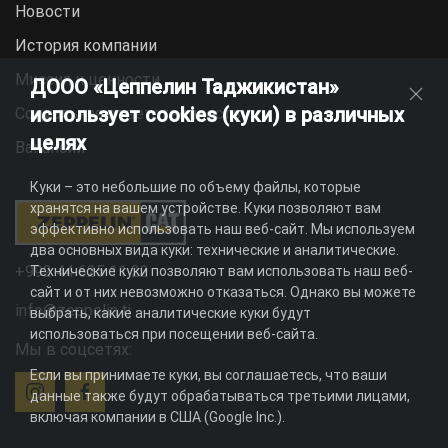
Новости
История компании
Миссия и ценности
ДООО «Цеппелин Таджикистан»
использует cookies (куки) в различных
Социальная ответственность
целях
Вакансии
Куки – это небольшие по объему файлы, которые
хранятся на вашем устройстве. Куки позволяют вам
эффективно использовать наш веб-сайт. Мы используем
два основных вида куки: технические и аналитические.
+992 44 625 11 22
Технические куки позволяют вам использовать наш веб-
сайт и от них невозможно отказаться. Однако вы можете
info@zeppelin.tj
выбрать, какие аналитические куки будут
использоваться при посещении веб-сайта.
Мы в соцсетях:
Если вы принимаете куки, вы соглашаетесь, что ваши
данные также будут обрабатываться третьими лицами,
включая компании в США (Google Inc.).