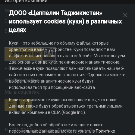
История компании
Миссия и ценности
ДООО «Цеппелин Таджикистан»
использует cookies (куки) в различных
Социальная ответственность
целях
Вакансии
Куки – это небольшие по объему файлы, которые
хранятся на вашем устройстве. Куки позволяют вам
эффективно использовать наш веб-сайт. Мы используем
два основных вида куки: технические и аналитические.
+992 44 625 11 22
Технические куки позволяют вам использовать наш веб-
сайт и от них невозможно отказаться. Однако вы можете
info@zeppelin.tj
выбрать, какие аналитические куки будут
использоваться при посещении веб-сайта.
Мы в соцсетях:
Если вы принимаете куки, вы соглашаетесь, что ваши
данные также будут обрабатываться третьими лицами,
включая компании в США (Google Inc.).
Более подробно об обработке и защите ваших
© 2026 ДООО «Цеппелин Таджикистан». Все права
персональных данных вы можете узнать в
Политике