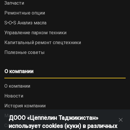
Запчасти
Ремонтные опции
S•O•S Анализ масла
Управление парком техники
Капитальный ремонт спецтехники
Полезные советы
О компании
О компании
Новости
История компании
Миссия и ценности
ДООО «Цеппелин Таджикистан»
использует cookies (куки) в различных
Социальная ответственность