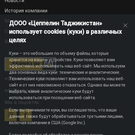
Новости
История компании
Миссия и ценности
ДООО «Цеппелин Таджикистан»
использует cookies (куки) в различных
Социальная ответственность
целях
Вакансии
Куки – это небольшие по объему файлы, которые
хранятся на вашем устройстве. Куки позволяют вам
эффективно использовать наш веб-сайт. Мы используем
два основных вида куки: технические и аналитические.
+992 44 625 11 22
Технические куки позволяют вам использовать наш веб-
сайт и от них невозможно отказаться. Однако вы можете
info@zeppelin.tj
выбрать, какие аналитические куки будут
использоваться при посещении веб-сайта.
Мы в соцсетях:
Если вы принимаете куки, вы соглашаетесь, что ваши
данные также будут обрабатываться третьими лицами,
включая компании в США (Google Inc.).