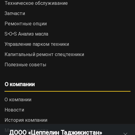
Техническое обслуживание
Запчасти
Ремонтные опции
S•O•S Анализ масла
Управление парком техники
Капитальный ремонт спецтехники
Полезные советы
О компании
О компании
Новости
История компании
Миссия и ценности
ДООО «Цеппелин Таджикистан»