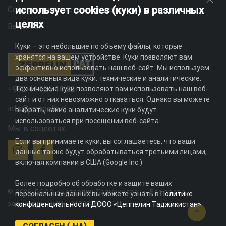
использует cookies (куки) в различных
Социальная ответственность
целях
Вакансии
Куки – это небольшие по объему файлы, которые
хранятся на вашем устройстве. Куки позволяют вам
эффективно использовать наш веб-сайт. Мы используем
два основных вида куки: технические и аналитические.
+992 44 625 11 22
Технические куки позволяют вам использовать наш веб-
сайт и от них невозможно отказаться. Однако вы можете
info@zeppelin.tj
выбрать, какие аналитические куки будут
использоваться при посещении веб-сайта.
Мы в соцсетях:
Если вы принимаете куки, вы соглашаетесь, что ваши
данные также будут обрабатываться третьими лицами,
включая компании в США (Google Inc.).
Более подробно об обработке и защите ваших
© 2026 ДООО «Цеппелин Таджикистан». Все права
персональных данных вы можете узнать в
Политике
защищены. ИНН - 010082996
конфиденциальности ДООО «Цеппелин Таджикистан»
.