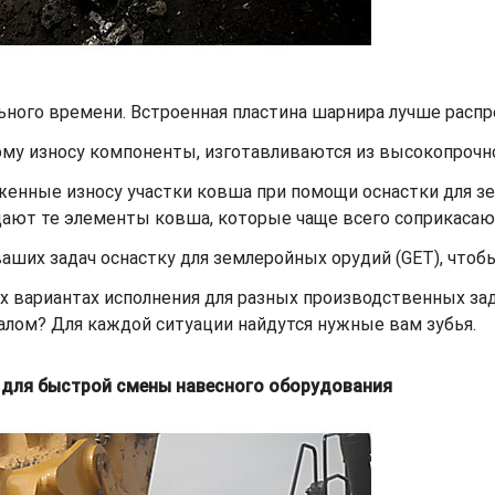
ьного времени. Встроенная пластина шарнира лучше распре
му износу компоненты, изготавливаются из высокопрочно
енные износу участки ковша при помощи оснастки для з
ют те элементы ковша, которые чаще всего соприкасаютс
ших задач оснастку для землеройных орудий (GET), чтобы
х вариантах исполнения для разных производственных зад
лом? Для каждой ситуации найдутся нужные вам зубья.
в для быстрой смены навесного оборудования