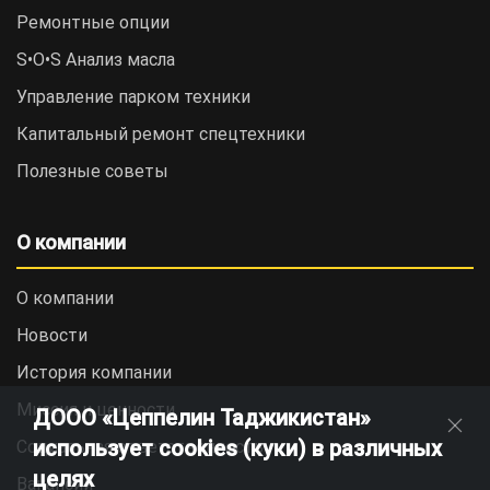
Ремонтные опции
S•O•S Анализ масла
Управление парком техники
Капитальный ремонт спецтехники
Полезные советы
О компании
О компании
Новости
История компании
Миссия и ценности
ДООО «Цеппелин Таджикистан»
использует cookies (куки) в различных
Социальная ответственность
целях
Вакансии