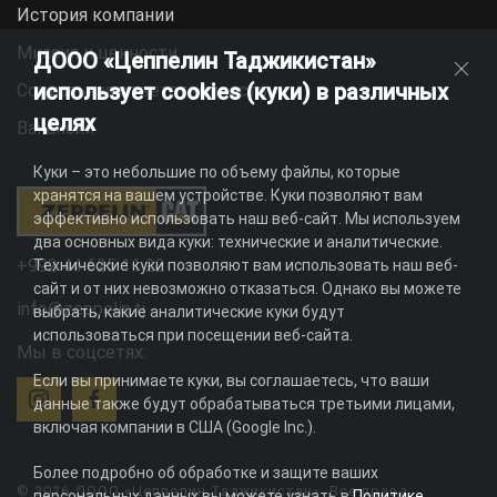
История компании
Миссия и ценности
ДООО «Цеппелин Таджикистан»
использует cookies (куки) в различных
Социальная ответственность
целях
Вакансии
Куки – это небольшие по объему файлы, которые
хранятся на вашем устройстве. Куки позволяют вам
эффективно использовать наш веб-сайт. Мы используем
два основных вида куки: технические и аналитические.
+992 44 625 11 22
Технические куки позволяют вам использовать наш веб-
сайт и от них невозможно отказаться. Однако вы можете
info@zeppelin.tj
выбрать, какие аналитические куки будут
использоваться при посещении веб-сайта.
Мы в соцсетях:
Если вы принимаете куки, вы соглашаетесь, что ваши
данные также будут обрабатываться третьими лицами,
включая компании в США (Google Inc.).
Более подробно об обработке и защите ваших
© 2026 ДООО «Цеппелин Таджикистан». Все права
персональных данных вы можете узнать в
Политике