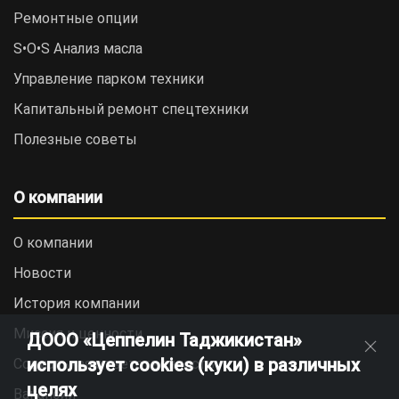
Ремонтные опции
S•O•S Анализ масла
Управление парком техники
Капитальный ремонт спецтехники
Полезные советы
О компании
О компании
Новости
История компании
Миссия и ценности
ДООО «Цеппелин Таджикистан»
использует cookies (куки) в различных
Социальная ответственность
целях
Вакансии