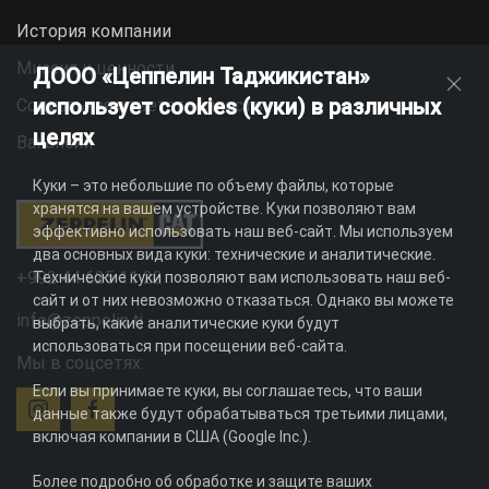
История компании
Миссия и ценности
ДООО «Цеппелин Таджикистан»
использует cookies (куки) в различных
Социальная ответственность
целях
Вакансии
Куки – это небольшие по объему файлы, которые
хранятся на вашем устройстве. Куки позволяют вам
эффективно использовать наш веб-сайт. Мы используем
два основных вида куки: технические и аналитические.
+992 44 625 11 22
Технические куки позволяют вам использовать наш веб-
сайт и от них невозможно отказаться. Однако вы можете
info@zeppelin.tj
выбрать, какие аналитические куки будут
использоваться при посещении веб-сайта.
Мы в соцсетях:
Если вы принимаете куки, вы соглашаетесь, что ваши
данные также будут обрабатываться третьими лицами,
включая компании в США (Google Inc.).
Более подробно об обработке и защите ваших