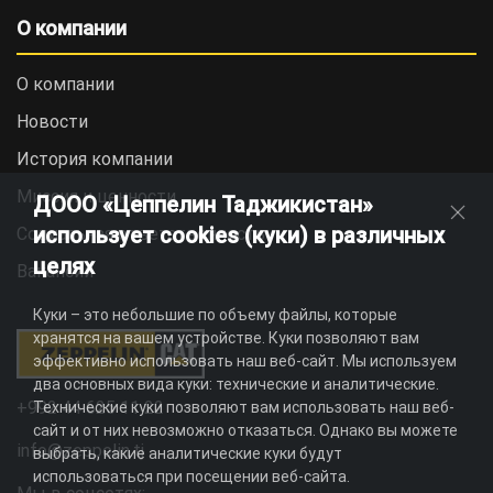
О компании
О компании
Новости
История компании
Миссия и ценности
ДООО «Цеппелин Таджикистан»
использует cookies (куки) в различных
Социальная ответственность
целях
Вакансии
Куки – это небольшие по объему файлы, которые
хранятся на вашем устройстве. Куки позволяют вам
эффективно использовать наш веб-сайт. Мы используем
два основных вида куки: технические и аналитические.
+992 44 625 11 22
Технические куки позволяют вам использовать наш веб-
сайт и от них невозможно отказаться. Однако вы можете
info@zeppelin.tj
выбрать, какие аналитические куки будут
использоваться при посещении веб-сайта.