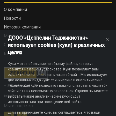
О компании
Новости
История компании
Миссия и ценности
ДООО «Цеппелин Таджикистан»
использует cookies (куки) в различных
Социальная ответственность
целях
Вакансии
Куки – это небольшие по объему файлы, которые
хранятся на вашем устройстве. Куки позволяют вам
эффективно использовать наш веб-сайт. Мы используем
два основных вида куки: технические и аналитические.
+992 44 625 11 22
Технические куки позволяют вам использовать наш веб-
сайт и от них невозможно отказаться. Однако вы можете
info@zeppelin.tj
выбрать, какие аналитические куки будут
использоваться при посещении веб-сайта.
Мы в соцсетях:
Если вы принимаете куки, вы соглашаетесь, что ваши