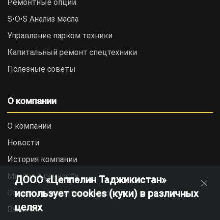
Ремонтные опции
S•O•S Анализ масла
Управление парком техники
Капитальный ремонт спецтехники
Полезные советы
О компании
О компании
Новости
История компании
Миссия и ценности
ДООО «Цеппелин Таджикистан»
использует cookies (куки) в различных
Социальная ответственность
целях
Вакансии