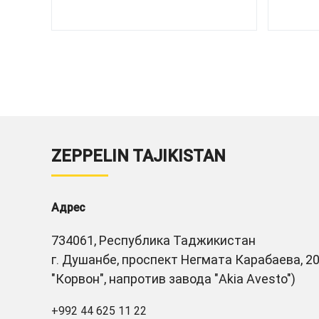
ZEPPELIN TAJIKISTAN
Адрес
734061, Республика Таджикистан
г. Душанбе, проспект Негмата Карабаева, 20
"Корвон", напротив завода "Akia Avesto")
+992 44 625 11 22