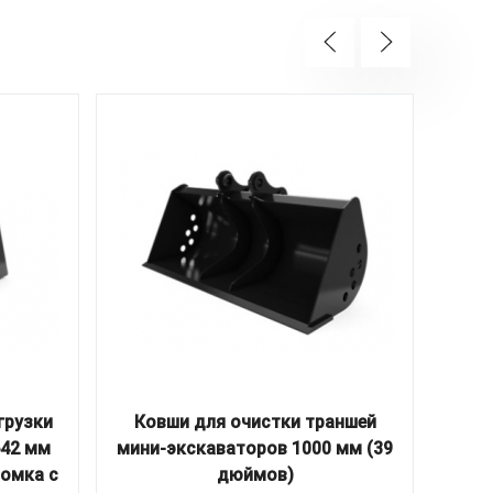
грузки
Ковши для очистки траншей
Уни
642 мм
мини-экскаваторов 1000 мм (39
(
ромка с
дюймов)
про