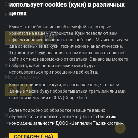
использует cookies (куки) в различных
Социальная ответственность
целях
Вакансии
Куки – это небольшие по объему файлы, которые
хранятся на вашем устройстве. Куки позволяют вам
эффективно использовать наш веб-сайт. Мы используем
два основных вида куки: технические и аналитические.
+992 44 625 11 22
Технические куки позволяют вам использовать наш веб-
сайт и от них невозможно отказаться. Однако вы можете
info@zeppelin.tj
выбрать, какие аналитические куки будут
использоваться при посещении веб-сайта.
Мы в соцсетях:
Если вы принимаете куки, вы соглашаетесь, что ваши
данные также будут обрабатываться третьими лицами,
включая компании в США (Google Inc.).
Более подробно об обработке и защите ваших
© 2026 ДООО «Цеппелин Таджикистан». Все права
персональных данных вы можете узнать в
Политике
защищены. ИНН - 010082996
конфиденциальности ДООО «Цеппелин Таджикистан»
.
СОГЛАСЕН (-НА)