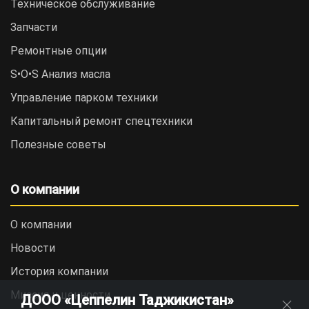
Техническое обслуживание
Запчасти
Ремонтные опции
S•O•S Анализ масла
Управление парком техники
Капитальный ремонт спецтехники
Полезные советы
О компании
О компании
Новости
История компании
Миссия и ценности
ДООО «Цеппелин Таджикистан»