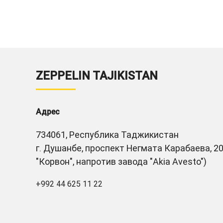
ZEPPELIN TAJIKISTAN
Адрес
734061, Республика Таджикистан
г. Душанбе, проспект Негмата Карабаева, 20
"Корвон", напротив завода "Akia Avesto")
+992 44 625 11 22