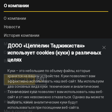
О компании
О компании
Новости
История компании
Миссия и ценности
ДООО «Цеппелин Таджикистан»
использует cookies (куки) в различных
Социальная ответственность
целях
Вакансии
Куки – это небольшие по объему файлы, которые
хранятся на вашем устройстве. Куки позволяют вам
эффективно использовать наш веб-сайт. Мы используем
два основных вида куки: технические и аналитические.
+992 44 625 11 22
Технические куки позволяют вам использовать наш веб-
сайт и от них невозможно отказаться. Однако вы можете
info@zeppelin.tj
выбрать, какие аналитические куки будут
использоваться при посещении веб-сайта.
Мы в соцсетях: