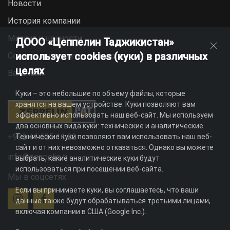
Новости
История компании
Миссия и ценности
ДООО «Цеппелин Таджикистан»
использует cookies (куки) в различных
Социальная ответственность
целях
Вакансии
Куки – это небольшие по объему файлы, которые
хранятся на вашем устройстве. Куки позволяют вам
эффективно использовать наш веб-сайт. Мы используем
два основных вида куки: технические и аналитические.
+992 44 625 11 22
Технические куки позволяют вам использовать наш веб-
сайт и от них невозможно отказаться. Однако вы можете
info@zeppelin.tj
выбрать, какие аналитические куки будут
использоваться при посещении веб-сайта.
Мы в соцсетях:
Если вы принимаете куки, вы соглашаетесь, что ваши
данные также будут обрабатываться третьими лицами,
включая компании в США (Google Inc.).