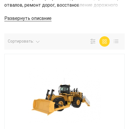
отвалов, ремонт дорог, восстановление дорожного
покрытия и работы, где требуется перемещение
Развернуть описание
между несколькими площадками.
Сортировать: