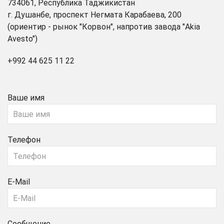
734061, Республика Таджикистан
г. Душанбе, проспект Негмата Карабаева, 200
(ориентир - рынок "Корвон", напротив завода "Akia
Avesto")
+992 44 625 11 22
Ваше имя
Телефон
E-Mail
Сообщение