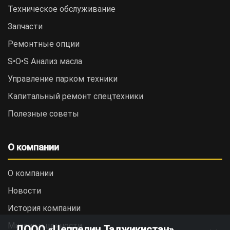
Техническое обслуживание
Запчасти
Ремонтные опции
S•O•S Анализ масла
Управление парком техники
Капитальный ремонт спецтехники
Полезные советы
О компании
О компании
Новости
История компании
Миссия и ценности
ДООО «Цеппелин Таджикистан»