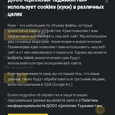
использует cookies (куки) в различных
Социальная ответственность
целях
Вакансии
Куки – это небольшие по объему файлы, которые
хранятся на вашем устройстве. Куки позволяют вам
эффективно использовать наш веб-сайт. Мы используем
два основных вида куки: технические и аналитические.
+992 44 625 11 22
Технические куки позволяют вам использовать наш веб-
сайт и от них невозможно отказаться. Однако вы можете
info@zeppelin.tj
выбрать, какие аналитические куки будут
использоваться при посещении веб-сайта.
Мы в соцсетях:
Если вы принимаете куки, вы соглашаетесь, что ваши
данные также будут обрабатываться третьими лицами,
включая компании в США (Google Inc.).
Более подробно об обработке и защите ваших
© 2026 ДООО «Цеппелин Таджикистан». Все права
персональных данных вы можете узнать в
Политике
защищены. ИНН - 010082996
конфиденциальности ДООО «Цеппелин Таджикистан»
.