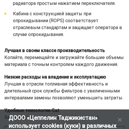
радиатора простым нажатием переключателя.
Кабина с конструкцией защиты при
опрокидывании (ROPS) соответствует
отраслевым стандартам и защищает оператора в
случае опрокидывания.
Лучшая в своем классе производительность
Копайте, перемещайте и загружайте большие объемы
материала с точным контролем каждого движения.
Низкие расходы на владение и эксплуатацию
Лучшая в отрасли топливная эффективность и
длительный срок службы фильтров с увеличенными
интервалами замены позволяют уменьшить затраты.
Удобные технологии Cat
ДООО «Цеппелин Таджикистан»
Ваша работа станет проще и эффективнее.
использует cookies (куки) в различных