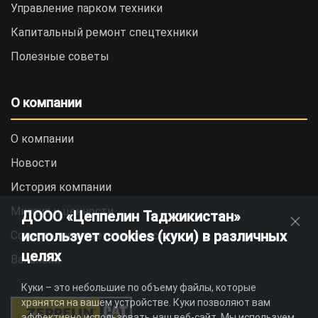
Управление парком техники
Капитальный ремонт спецтехники
Полезные советы
О компании
О компании
Новости
История компании
Миссия и ценности
ДООО «Цеппелин Таджикистан»
использует cookies (куки) в различных
Социальная ответственность
целях
Вакансии
Куки – это небольшие по объему файлы, которые
хранятся на вашем устройстве. Куки позволяют вам
эффективно использовать наш веб-сайт. Мы используем