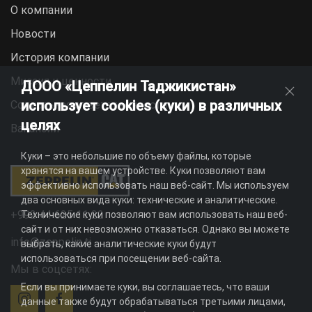
О компании
Новости
История компании
Миссия и ценности
ДООО «Цеппелин Таджикистан»
использует cookies (куки) в различных
Социальная ответственность
целях
Вакансии
Куки – это небольшие по объему файлы, которые
хранятся на вашем устройстве. Куки позволяют вам
эффективно использовать наш веб-сайт. Мы используем
два основных вида куки: технические и аналитические.
+992 44 625 11 22
Технические куки позволяют вам использовать наш веб-
сайт и от них невозможно отказаться. Однако вы можете
info@zeppelin.tj
выбрать, какие аналитические куки будут
использоваться при посещении веб-сайта.
Мы в соцсетях:
Если вы принимаете куки, вы соглашаетесь, что ваши
данные также будут обрабатываться третьими лицами,