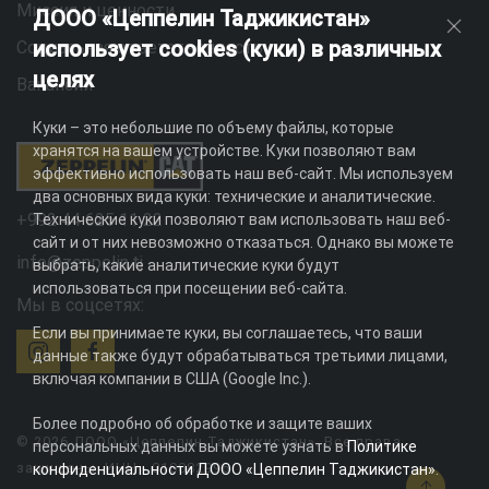
Миссия и ценности
ДООО «Цеппелин Таджикистан»
использует cookies (куки) в различных
Социальная ответственность
целях
Вакансии
Куки – это небольшие по объему файлы, которые
хранятся на вашем устройстве. Куки позволяют вам
эффективно использовать наш веб-сайт. Мы используем
два основных вида куки: технические и аналитические.
+992 44 625 11 22
Технические куки позволяют вам использовать наш веб-
сайт и от них невозможно отказаться. Однако вы можете
info@zeppelin.tj
выбрать, какие аналитические куки будут
использоваться при посещении веб-сайта.
Мы в соцсетях:
Если вы принимаете куки, вы соглашаетесь, что ваши
данные также будут обрабатываться третьими лицами,
включая компании в США (Google Inc.).
Более подробно об обработке и защите ваших
© 2026 ДООО «Цеппелин Таджикистан». Все права
персональных данных вы можете узнать в
Политике
защищены. ИНН - 010082996
конфиденциальности ДООО «Цеппелин Таджикистан»
.