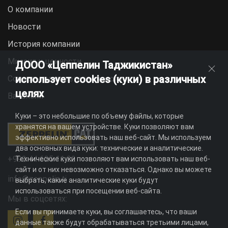
О компании
Новости
История компании
Миссия и ценности
ДООО «Цеппелин Таджикистан»
использует cookies (куки) в различных
Социальная ответственность
целях
Вакансии
Куки – это небольшие по объему файлы, которые
хранятся на вашем устройстве. Куки позволяют вам
эффективно использовать наш веб-сайт. Мы используем
два основных вида куки: технические и аналитические.
+992 44 625 11 22
Технические куки позволяют вам использовать наш веб-
сайт и от них невозможно отказаться. Однако вы можете
info@zeppelin.tj
выбрать, какие аналитические куки будут
использоваться при посещении веб-сайта.
Мы в соцсетях:
Если вы принимаете куки, вы соглашаетесь, что ваши
данные также будут обрабатываться третьими лицами,