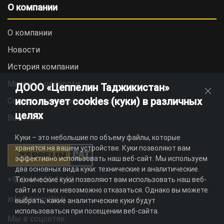
О компании
О компании
Новости
История компании
Миссия и ценности
ДООО «Цеппелин Таджикистан»
использует cookies (куки) в различных
Социальная ответственность
целях
Вакансии
Куки – это небольшие по объему файлы, которые
хранятся на вашем устройстве. Куки позволяют вам
эффективно использовать наш веб-сайт. Мы используем
два основных вида куки: технические и аналитические.
+992 44 625 11 22
Технические куки позволяют вам использовать наш веб-
сайт и от них невозможно отказаться. Однако вы можете
info@zeppelin.tj
выбрать, какие аналитические куки будут
использоваться при посещении веб-сайта.
Мы в соцсетях: