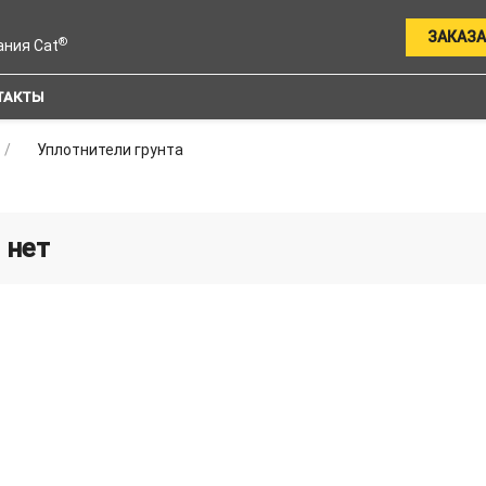
ЗАКАЗА
®
ания Cat
ТАКТЫ
Уплотнители грунта
 нет