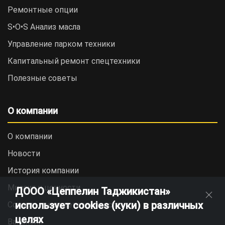
Ремонтные опции
S•O•S Анализ масла
Управление парком техники
Капитальный ремонт спецтехники
Полезные советы
О компании
О компании
Новости
История компании
Миссия и ценности
ДООО «Цеппелин Таджикистан»
использует cookies (куки) в различных
Социальная ответственность
целях
Вакансии