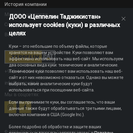
История компании
Миссия и ценности
ДООО «Цеппелин Таджикистан»
использует cookies (куки) в различных
Социальная ответственность
целях
Вакансии
Куки – это небольшие по объему файлы, которые
хранятся на вашем устройстве. Куки позволяют вам
эффективно использовать наш веб-сайт. Мы используем
два основных вида куки: технические и аналитические.
+992 44 625 11 22
Технические куки позволяют вам использовать наш веб-
сайт и от них невозможно отказаться. Однако вы можете
info@zeppelin.tj
выбрать, какие аналитические куки будут
использоваться при посещении веб-сайта.
Мы в соцсетях:
Если вы принимаете куки, вы соглашаетесь, что ваши
данные также будут обрабатываться третьими лицами,
включая компании в США (Google Inc.).
Более подробно об обработке и защите ваших
© 2026 ДООО «Цеппелин Таджикистан». Все права