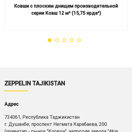
Ковши с плоским днищем производительной
серии Ковш 12 м³ (15,75 ярда³)
ZEPPELIN TAJIKISTAN
Адрес
734061, Республика Таджикистан
г. Душанбе, проспект Негмата Карабаева, 200
(ориентир - рынок "Корвон", напротив завода "Akia