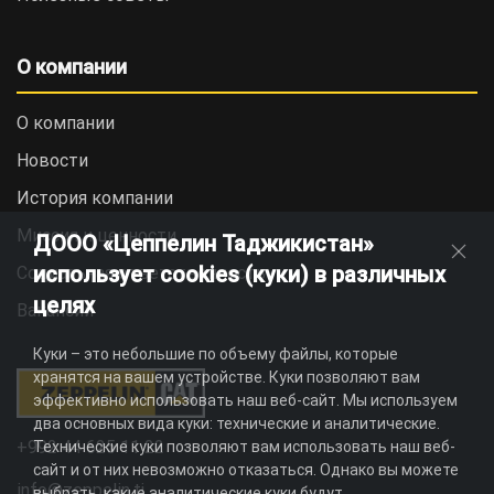
О компании
О компании
Новости
История компании
Миссия и ценности
ДООО «Цеппелин Таджикистан»
использует cookies (куки) в различных
Социальная ответственность
целях
Вакансии
Куки – это небольшие по объему файлы, которые
хранятся на вашем устройстве. Куки позволяют вам
эффективно использовать наш веб-сайт. Мы используем
два основных вида куки: технические и аналитические.
+992 44 625 11 22
Технические куки позволяют вам использовать наш веб-
сайт и от них невозможно отказаться. Однако вы можете
info@zeppelin.tj
выбрать, какие аналитические куки будут