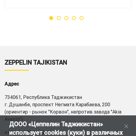
ZEPPELIN TAJIKISTAN
Адрес
734061, Республика Таджикистан
г. Душанбе, проспект Негмата Карабаева, 200
(ориентир - рынок "Корвон", напротив завода "Akia
Avesto")
ДООО «Цеппелин Таджикистан»
использует cookies (куки) в различных
+992 44 625 11 22