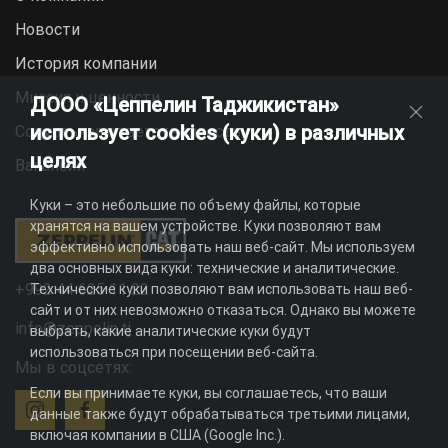
Новости
История компании
Миссия и ценности
ДООО «Цеппелин Таджикистан»
использует cookies (куки) в различных
Социальная ответственность
целях
Вакансии
Куки – это небольшие по объему файлы, которые
хранятся на вашем устройстве. Куки позволяют вам
эффективно использовать наш веб-сайт. Мы используем
два основных вида куки: технические и аналитические.
+992 44 625 11 22
Технические куки позволяют вам использовать наш веб-
сайт и от них невозможно отказаться. Однако вы можете
info@zeppelin.tj
выбрать, какие аналитические куки будут
использоваться при посещении веб-сайта.
Мы в соцсетях:
Если вы принимаете куки, вы соглашаетесь, что ваши
данные также будут обрабатываться третьими лицами,
включая компании в США (Google Inc.).