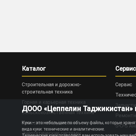
Каталог
Сервис
Строительная и дорожно-
Сервис
cтроительная техника
Техниче
Горная и карьерная техника
Запчасти
ДООО «Цеппелин Таджикистан» ис
Сельскохозяйственная техника
Ремонтн
Навесное оборудование
Куки – это небольшие по объему файлы, которые храня
S•O•S Ан
вида куки: технические и аналитические.
Энергетические системы
Технические куки позволяют вам использовать наш веб