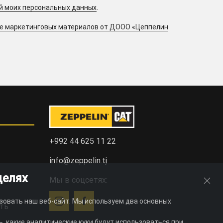
ой моих персональных данных
.
ие маркетинговых материалов от ДООО «Цеппелин
+992 44 625 11 22
info@zeppelin.tj
целях
Мы в соцсетях:
зовать наш веб-сайт. Мы используем два основных
ть
, какие аналитические куки будут использоваться при