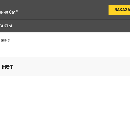
ЗАКАЗА
®
ания Cat
ТАКТЫ
вание
 нет