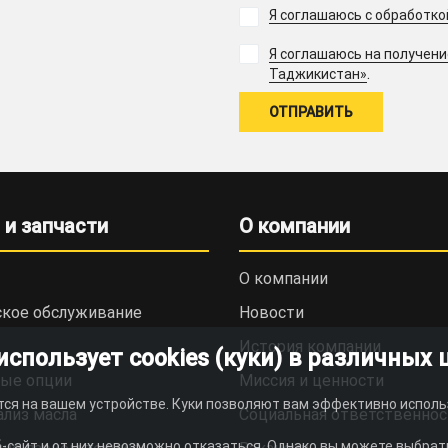
Я соглашаюсь с обработк
Я соглашаюсь на получен
.
Таджикистан»
 и запчасти
О компании
О компании
ское обслуживание
Новости
История компании
пользует cookies (куки) в различных 
ые опции
Миссия и ценности
тся на вашем устройстве. Куки позволяют вам эффективно исполь
ализ масла
Социальная ответственнос
-сайт и от них невозможно отказаться. Однако вы можете выбрать