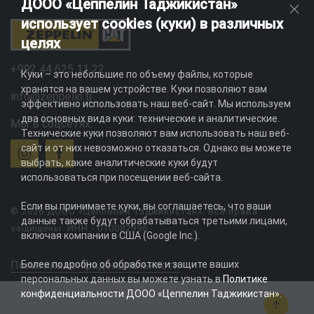
ДООО «Цеппелин Таджикистан»
использует cookies (куки) в различных
целях
+992 44 625 11 22
Куки – это небольшие по объему файлы, которые
хранятся на вашем устройстве. Куки позволяют вам
info@zeppelin.tj
эффективно использовать наш веб-сайт. Мы используем
два основных вида куки: технические и аналитические.
Мы в соцсетях:
Технические куки позволяют вам использовать наш веб-
сайт и от них невозможно отказаться. Однако вы можете
выбрать, какие аналитические куки будут
использоваться при посещении веб-сайта.
Если вы принимаете куки, вы соглашаетесь, что ваши
© 2026 ДООО «Цеппелин Таджикистан». Все права
данные также будут обрабатываться третьими лицами,
защищены. ИНН - 010082996
включая компании в США (Google Inc.).
Более подробно об обработке и защите ваших
Политика конфиденциальности
персональных данных вы можете узнать в
Политике
конфиденциальности ДООО «Цеппелин Таджикистан»
.