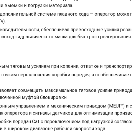
ии выемки и погрузки материала.
 дополнительной системе плавного хода — оператор може
ч).
зводительности, обеспечивая превосходные усилия резан
расход гидравлического масла для быстрого реагирования
ным тяговым усилием при копании, откатке и транспорти
 точкам переключения коробки передач, что обеспечива
воляет совмещать максимальное тяговое усилие привода
ключенной муфтой блокировки.
онным управлением и механическим приводом (MEUI™) и с
 оператора и сигналы датчиков для оптимизации производ
бки передач Cat с переключением под нагрузкой согласова
 в широком диапазоне рабочей скорости хода.