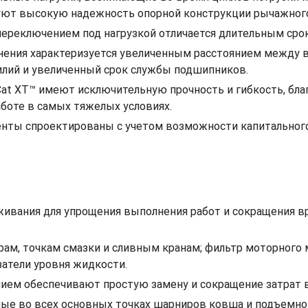
руют высокую надежность опорной конструкции рычажног
 переключением под нагрузкой отличается длительным ср
нения характеризуется увеличенным расстоянием между в
илий и увеличенный срок службы подшипников.
at XT™ имеют исключительную прочность и гибкость, бла
боте в самых тяжелых условиях.
ненты спроектированы с учетом возможности капитальног
ивания для упрощения выполнения работ и сокращения вр
трам, точкам смазки и сливным кранам; фильтр моторного
затели уровня жидкости.
ем обеспечивают простую замену и сокращение затрат в
ые во всех основных точках шарниров ковша и подъемно