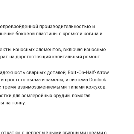
непревзойденной производительностью и
инение боковой пластины с кромкой ковша и
лекты износных элементов, включая износные
трат на дорогостоящий капитальный ремонт
адежность сварных деталей; Bolt-On-Half-Arrow
простого съема и замены; и система Durilock
, с тремя взаимозаменяемыми типами кожухов.
астки для землеройных орудий, помогая
ы на тонну.
 и откатки, с непрерывными сварными швами с