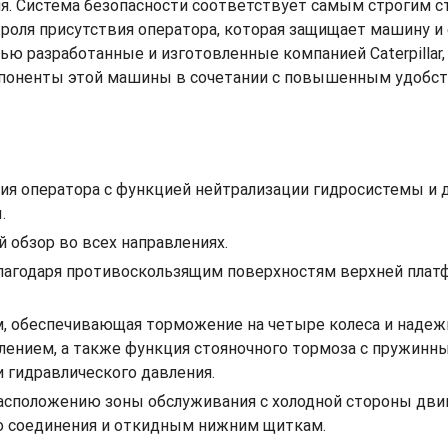
ия. Система безопасности соответствует самым строгим
нтроля присутствия оператора, которая защищает машину
ю разработанные и изготовленные компанией Caterpilla
омпоненты этой машины в сочетании с повышенным удобс
вия оператора с функцией нейтрализации гидросистемы и
.
 обзор во всех направлениях.
благодаря противоскользящим поверхностям верхней платф
, обеспечивающая торможение на четыре колеса и надежно
лением, а также функция стояночного тормоза с пружин
и гидравлического давления.
расположению зоны обслуживания с холодной стороны дви
о соединения и откидным нижним щиткам.