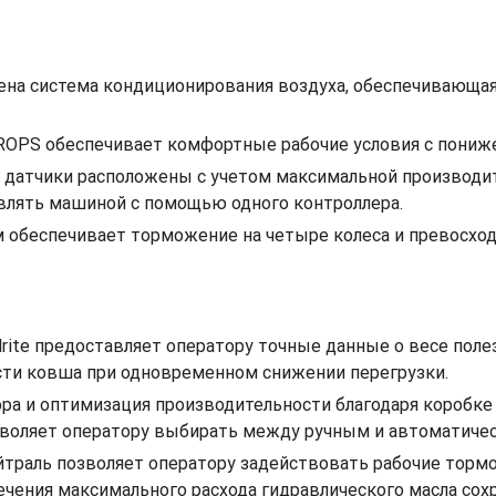
ена система кондиционирования воздуха, обеспечивающая
 ROPS обеспечивает комфортные рабочие условия с пони
 и датчики расположены с учетом максимальной производ
авлять машиной с помощью одного контроллера.
 обеспечивает торможение на четыре колеса и превосхо
drite предоставляет оператору точные данные о весе поле
ти ковша при одновременном снижении перегрузки.
 и оптимизация производительности благодаря коробке 
зволяет оператору выбирать между ручным и автоматич
йтраль позволяет оператору задействовать рабочие тормо
ечения максимального расхода гидравлического масла со