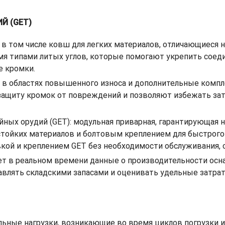
Й (GET)
 том числе ковш для легких материалов, отличающиеся 
я типами литых углов, которые помогают укрепить соед
е кромки.
в областях повышенного износа и дополнительные комп
 защиту кромок от повреждений и позволяют избежать за
ных орудий (GET): модульная приварная, гарантирующая н
йких материалов и болтовым креплением для быстрого и 
овкой и креплением GET без необходимости обслуживания
ет в реальном времени данные о производительности осн
авлять складскими запасами и оценивать удельные затрат
альные нагрузки, возникающие во время циклов погрузки