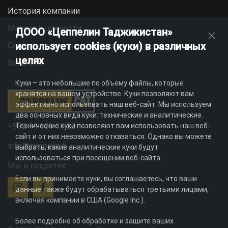
История компании
Миссия и ценности
ДООО «Цеппелин Таджикистан»
использует cookies (куки) в различных
Социальная ответственность
целях
Вакансии
Куки – это небольшие по объему файлы, которые
хранятся на вашем устройстве. Куки позволяют вам
эффективно использовать наш веб-сайт. Мы используем
два основных вида куки: технические и аналитические.
+992 44 625 11 22
Технические куки позволяют вам использовать наш веб-
сайт и от них невозможно отказаться. Однако вы можете
info@zeppelin.tj
выбрать, какие аналитические куки будут
использоваться при посещении веб-сайта.
Мы в соцсетях:
Если вы принимаете куки, вы соглашаетесь, что ваши
данные также будут обрабатываться третьими лицами,
включая компании в США (Google Inc.).
Более подробно об обработке и защите ваших