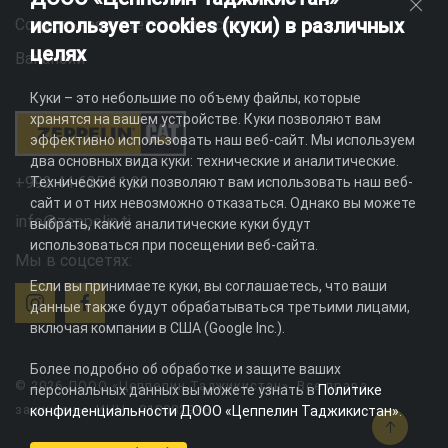
использует cookies (куки) в различных
Социальная ответственность
целях
Вакансии
Куки – это небольшие по объему файлы, которые
хранятся на вашем устройстве. Куки позволяют вам
эффективно использовать наш веб-сайт. Мы используем
два основных вида куки: технические и аналитические.
+992 44 625 11 22
Технические куки позволяют вам использовать наш веб-
сайт и от них невозможно отказаться. Однако вы можете
info@zeppelin.tj
выбрать, какие аналитические куки будут
использоваться при посещении веб-сайта.
Мы в соцсетях:
Если вы принимаете куки, вы соглашаетесь, что ваши
данные также будут обрабатываться третьими лицами,
включая компании в США (Google Inc.).
Более подробно об обработке и защите ваших
© 2026 ДООО «Цеппелин Таджикистан». Все права
персональных данных вы можете узнать в
Политике
защищены. ИНН - 010082996
конфиденциальности ДООО «Цеппелин Таджикистан»
.