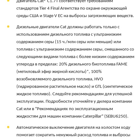
Двигатель Cat® C1.7T соответствует требованиям
стандартов Tier 4 Final Агентства по охране окружающей
среды США и Stage V ЕС на выбросы загрязняющих веществ.
Дизельные двигатели Cat должны работать только с
использованием дизельного топлива с ультранизким
содержанием серы (15 ч./млн серы или меньше) или
топлива с ультранизким содержанием серы, смешанного со
следующими видами топлива с более низким содержанием
углерода в пределах: 20% дизельного биотоплива FAME
(метиловый эфир жирной кислоты)*, 100%
возобновляемого дизельного топлива, HVO
(гидрированное растительное масло) и GTL (синтетическое
жидкое топливо). Следуйте рекомендациям для успешной
эксплуатации. Подробности уточняйте у дилера компании
Cat или в "Рекомендациях по эксплуатационным
жидкостям для машин компании Caterpillar" (SEBU6250).
Автоматическое выключение двигателя на холостом ходу
помогает сократить ненужный расход топлива и выбросы