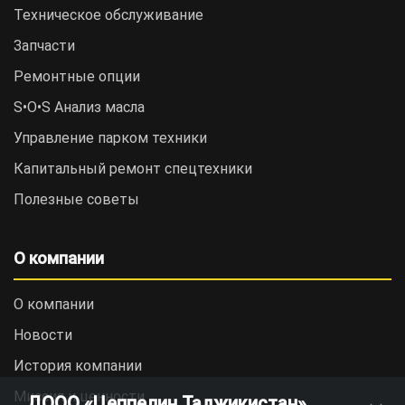
Техническое обслуживание
Запчасти
Ремонтные опции
S•O•S Анализ масла
Управление парком техники
Капитальный ремонт спецтехники
Полезные советы
О компании
О компании
Новости
История компании
Миссия и ценности
ДООО «Цеппелин Таджикистан»