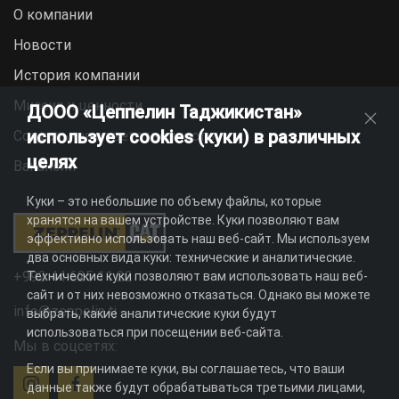
О компании
Новости
История компании
Миссия и ценности
ДООО «Цеппелин Таджикистан»
использует cookies (куки) в различных
Социальная ответственность
целях
Вакансии
Куки – это небольшие по объему файлы, которые
хранятся на вашем устройстве. Куки позволяют вам
эффективно использовать наш веб-сайт. Мы используем
два основных вида куки: технические и аналитические.
+992 44 625 11 22
Технические куки позволяют вам использовать наш веб-
сайт и от них невозможно отказаться. Однако вы можете
info@zeppelin.tj
выбрать, какие аналитические куки будут
использоваться при посещении веб-сайта.
Мы в соцсетях:
Если вы принимаете куки, вы соглашаетесь, что ваши
данные также будут обрабатываться третьими лицами,