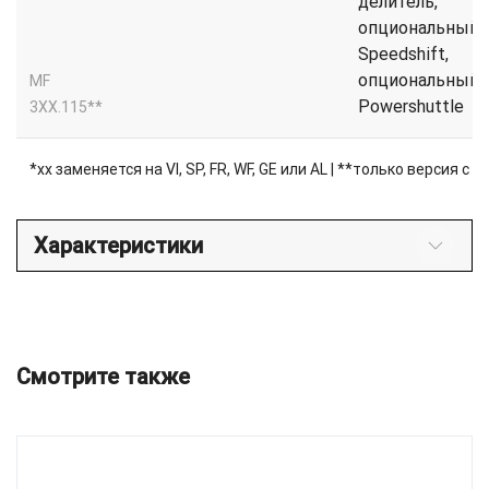
делитель,
опциональный
Speedshift,
опциональный
MF
Powershuttle
3XX.115**
*xx заменяется на VI, SP, FR, WF, GE или AL | **только версия с 
Характеристики
Смотрите также