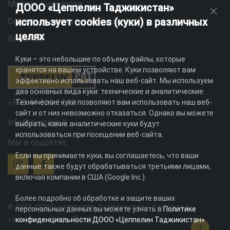
Миссия и ценности
ДООО «Цеппелин Таджикистан»
использует cookies (куки) в различных
Социальная ответственность
целях
Вакансии
Куки – это небольшие по объему файлы, которые
хранятся на вашем устройстве. Куки позволяют вам
эффективно использовать наш веб-сайт. Мы используем
два основных вида куки: технические и аналитические.
+992 44 625 11 22
Технические куки позволяют вам использовать наш веб-
сайт и от них невозможно отказаться. Однако вы можете
info@zeppelin.tj
выбрать, какие аналитические куки будут
использоваться при посещении веб-сайта.
Мы в соцсетях:
Если вы принимаете куки, вы соглашаетесь, что ваши
данные также будут обрабатываться третьими лицами,
включая компании в США (Google Inc.).
Более подробно об обработке и защите ваших
© 2026 ДООО «Цеппелин Таджикистан». Все права
персональных данных вы можете узнать в
Политике
защищены. ИНН - 010082996
конфиденциальности ДООО «Цеппелин Таджикистан»
.