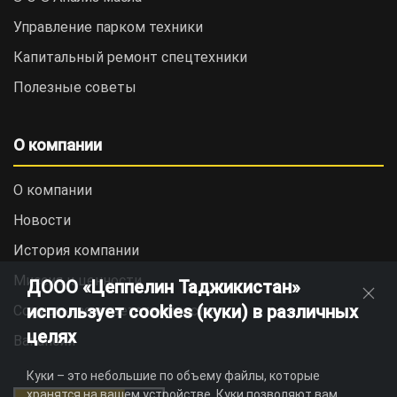
Управление парком техники
Капитальный ремонт спецтехники
Полезные советы
О компании
О компании
Новости
История компании
Миссия и ценности
ДООО «Цеппелин Таджикистан»
использует cookies (куки) в различных
Социальная ответственность
целях
Вакансии
Куки – это небольшие по объему файлы, которые
хранятся на вашем устройстве. Куки позволяют вам