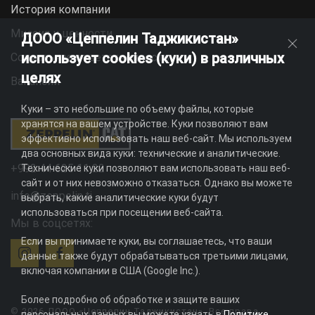
История компании
Миссия и ценности
ДООО «Цеппелин Таджикистан»
использует cookies (куки) в различных
Социальная ответственность
целях
Вакансии
Куки – это небольшие по объему файлы, которые
хранятся на вашем устройстве. Куки позволяют вам
эффективно использовать наш веб-сайт. Мы используем
два основных вида куки: технические и аналитические.
+992 44 625 11 22
Технические куки позволяют вам использовать наш веб-
сайт и от них невозможно отказаться. Однако вы можете
info@zeppelin.tj
выбрать, какие аналитические куки будут
использоваться при посещении веб-сайта.
Мы в соцсетях:
Если вы принимаете куки, вы соглашаетесь, что ваши
данные также будут обрабатываться третьими лицами,
включая компании в США (Google Inc.).
Более подробно об обработке и защите ваших
© 2026 ДООО «Цеппелин Таджикистан». Все права
персональных данных вы можете узнать в
Политике