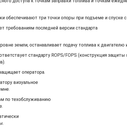
ного доступа к точкам заправки топлива и точкам ежедн
ки обеспечивают три точки опоры при подъеме и спуске 
ет требованиям последней версии стандарта
ровне земли, останавливает подачу топлива к двигателю
оответствует стандарту ROPS/FOPS (конструкция защиты
в).
защищает оператора.
атору визуальное
емне.
ам по техобслуживанию
е.
атически
ы.