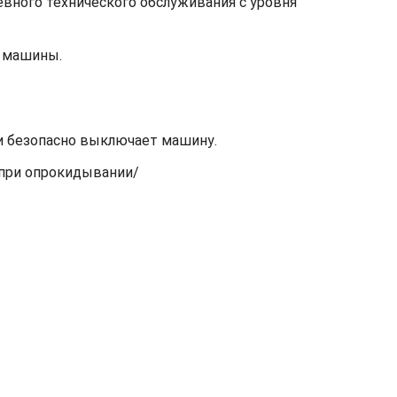
евного технического обслуживания с уровня
с машины.
 и безопасно выключает машину.
 при опрокидывании/