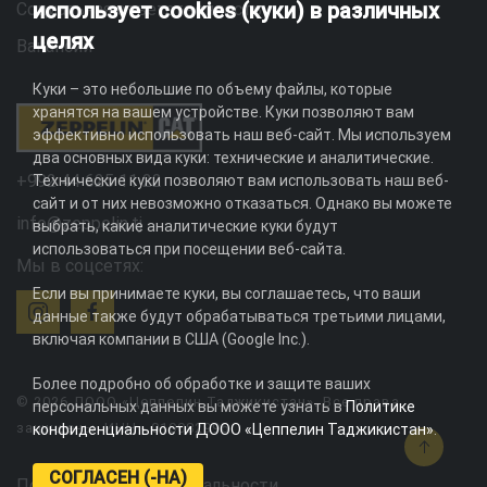
использует cookies (куки) в различных
Социальная ответственность
целях
Вакансии
Куки – это небольшие по объему файлы, которые
хранятся на вашем устройстве. Куки позволяют вам
эффективно использовать наш веб-сайт. Мы используем
два основных вида куки: технические и аналитические.
+992 44 625 11 22
Технические куки позволяют вам использовать наш веб-
сайт и от них невозможно отказаться. Однако вы можете
info@zeppelin.tj
выбрать, какие аналитические куки будут
использоваться при посещении веб-сайта.
Мы в соцсетях:
Если вы принимаете куки, вы соглашаетесь, что ваши
данные также будут обрабатываться третьими лицами,
включая компании в США (Google Inc.).
Более подробно об обработке и защите ваших
© 2026 ДООО «Цеппелин Таджикистан». Все права
персональных данных вы можете узнать в
Политике
защищены. ИНН - 010082996
конфиденциальности ДООО «Цеппелин Таджикистан»
.
СОГЛАСЕН (-НА)
Политика конфиденциальности