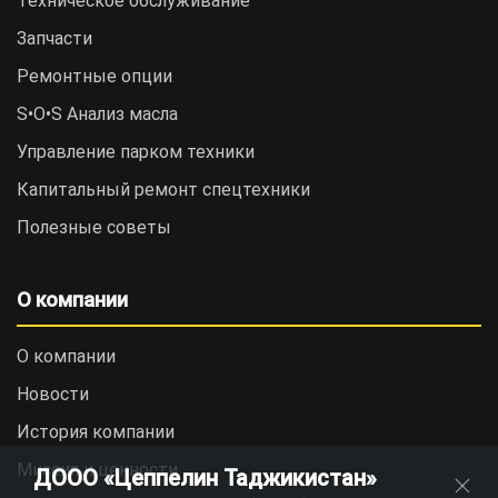
Техническое обслуживание
Запчасти
Ремонтные опции
S•O•S Анализ масла
Управление парком техники
Капитальный ремонт спецтехники
Полезные советы
О компании
О компании
Новости
История компании
Миссия и ценности
ДООО «Цеппелин Таджикистан»